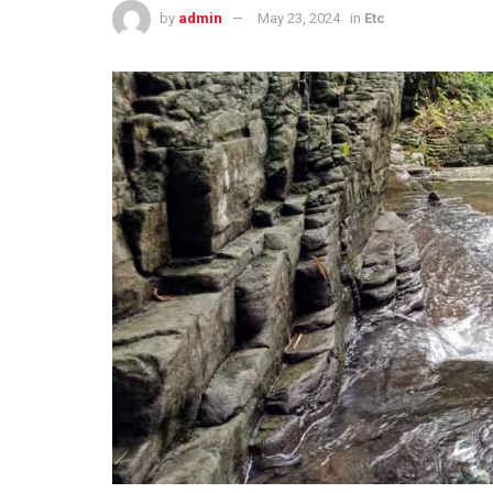
by
admin
May 23, 2024
in
Etc